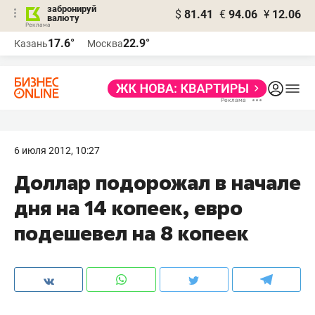
забронируй
$
81.41
€
94.06
¥
12.06
валюту
17.6°
22.9°
Казань
Москва
6 июля 2012, 10:27
Доллар подорожал в начале
дня на 14 копеек, евро
подешевел на 8 копеек