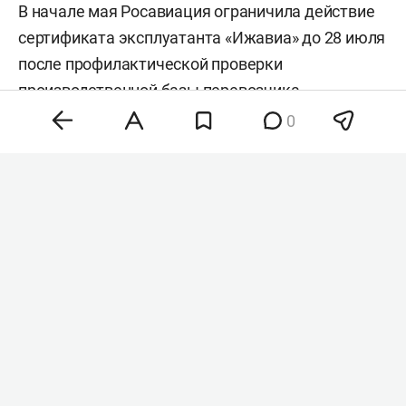
В начале мая Росавиация ограничила действие
сертификата эксплуатанта «Ижавиа» до 28 июля
после профилактической проверки
производственной базы перевозчика.
Поскольку выявленные нарушения так и не
0
были устранены, 30 июля ведомство
приняло
решение об аннулировании сертификата.
Напомним, в апреле власти Удмуртии
решили
продать
авиакомпанию «Ижавиа» вместе с
аэропортом Ижевска или по отдельности. На тот
момент глава республики
Александр Бречалов
отметил, что ключевая задача сделки —
получить максимальный доход для бюджета.
Госсовет Удмуртии в свою очередь
поддержал
приватизацию. За продажу 100% акций