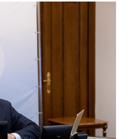
состоянием как основа
антихрупких команд