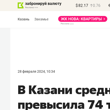
забронируй валюту
$
82.17
0.76
Казань
Закамье
Василь Мазитов
МАРТ
28 февраля 2024, 10:34
«Не зная местных
В Казани сред
правил, бизнес может
потерять минимум
превысила 74 т
полгода»
Как бизнесу выйти на зарубежные