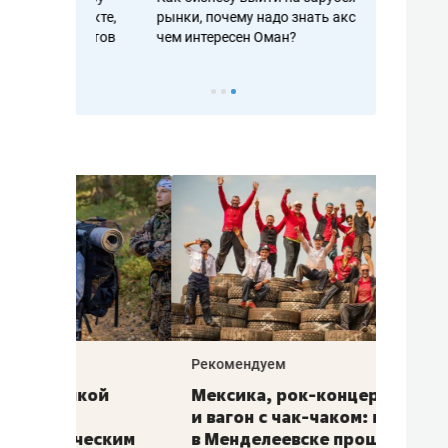
рафакте,
рынки, почему надо знать аксакалов и
о трехкратно
кредитов
чем интересен Оман?
клиентах и ч
Рекомендуем
Рекоме
ой
Мексика, рок-концерт
«Прор
и вагон с чак-чаком: как
30 ме
еским
в Менделеевске прошла
лечит