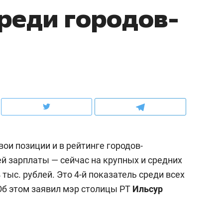
среди городов-
ов и
о трехкратном росте цен, дотошных
школьной формы о конт
клиентах и чудных запросах мастеров
налогах и развитии без 
ои позиции и в рейтинге городов-
й зарплаты — сейчас на крупных и средних
тыс. рублей. Это 4-й показатель среди всех
ндуем
Рекомендуем
Об этом заявил мэр столицы РТ
Ильсур
мер до квартиры и Face
Опыт выживания в дик
сто ключа: какой будет
природе, работа
асность в ЖК «Нова»
с ментальным и физич