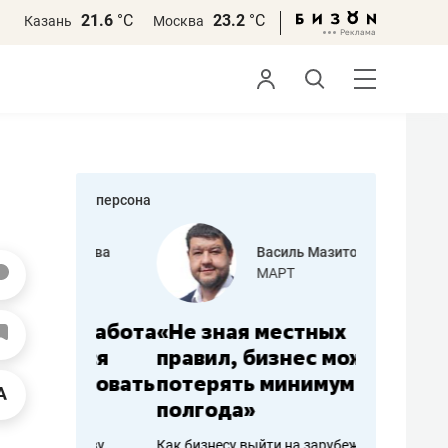
21.6
°С
23.2
°С
Казань
Москва
персона
еменова
Василь Мазитов
»
МАРТ
а: работа
«Не зная местных
«Мне лу
ечься
правил, бизнес может
не зара
вствовать
потерять минимум
чем пот
полгода»
репутац
пошиву
Как бизнесу выйти на зарубежные
Владелец от