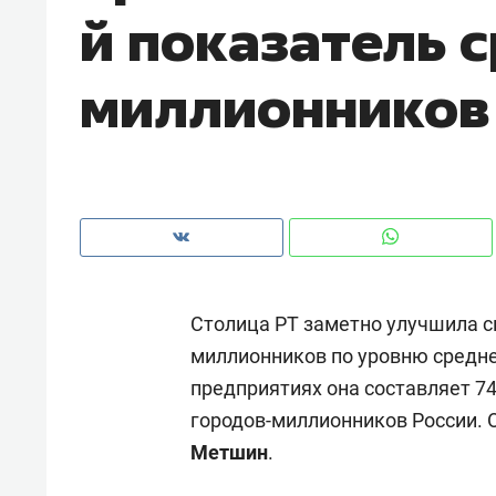
й показатель 
рынки, почему надо знать аксакал
чем интересен Оман?
миллионников
Столица РТ заметно улучшила св
миллионников по уровню средне
предприятиях она составляет 74 
Рекомендуем
Рекоме
городов-миллионников России. 
Как ГК «МИР ГРУПП» и ВТБ
150 ка
Метшин
.
создают оазис жилого
ID вме
комфорта под Казанью
безоп