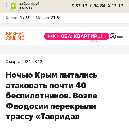
забронируй
$
82.17
€
94.84
¥
12.17
валюту
17.9°
21.9°
Казань
Москва
3 марта 2024, 08:12
Ночью Крым пытались
атаковать почти 40
беспилотников. Возле
Феодосии перекрыли
трассу «Таврида»