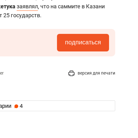
кетука
заявлял
, что на саммите в Казани
 25 государств.
подписаться
er
версия для печати
арии
4