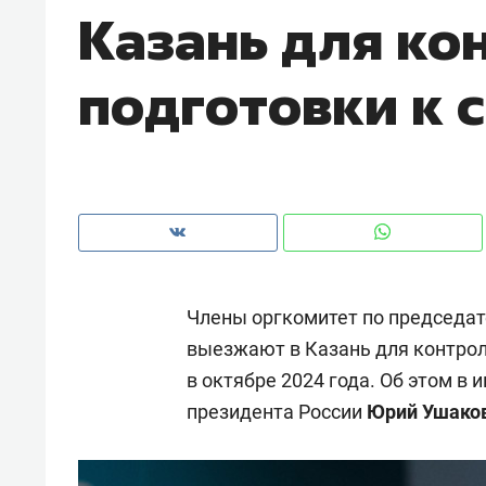
Казань для ко
рынки, почему надо знать аксакал
чем интересен Оман?
подготовки к 
Члены оргкомитет по председат
выезжают в Казань для контрол
в октябре 2024 года. Об этом в
Рекомендуем
Рекоме
президента России
Юрий Ушако
Как ГК «МИР ГРУПП» и ВТБ
150 ка
создают оазис жилого
ID вме
комфорта под Казанью
безоп