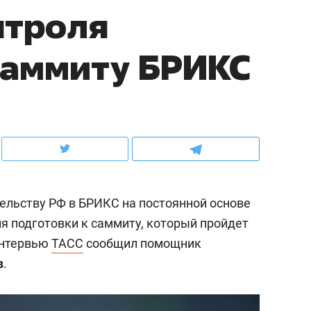
нтроля
ов и
о трехкратном росте цен, дотошных
школьной формы о конт
клиентах и чудных запросах мастеров
налогах и развитии без 
саммиту БРИКС
ельству РФ в БРИКС на постоянной основе
я подготовки к саммиту, который пройдет
 интервью
ТАСС
сообщил помощник
ндуем
Рекомендуем
в
.
мер до квартиры и Face
Опыт выживания в дик
сто ключа: какой будет
природе, работа
асность в ЖК «Нова»
с ментальным и физич