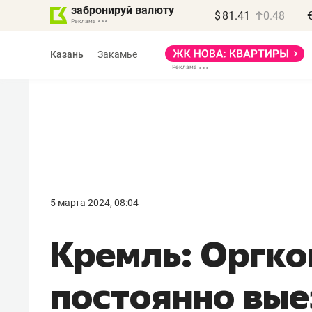
забронируй валюту
$
81.41
0.48
Казань
Закамье
Василь Мазитов
МАРТ
5 марта 2024, 08:04
«Не зная местных
Кремль: Оргко
правил, бизнес может
потерять минимум
постоянно вые
полгода»
Как бизнесу выйти на зарубежные