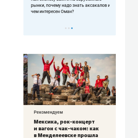
рафакте,
рынки, почему надо знать аксакалов и
о трехкратно
кредитов
чем интересен Оман?
клиентах и ч
Рекомендуем
Рекоме
ой
Мексика, рок-концерт
«Прор
и вагон с чак-чаком: как
30 ме
еским
в Менделеевске прошла
лечит