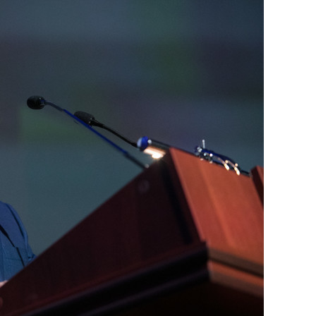
состоянием как основа
антихрупких команд