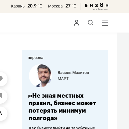
20.9
°С
27
°С
Казань
Москва
персона
еменова
Василь Мазитов
»
МАРТ
а: работа
«Не зная местных
«Мне лу
ечься
правил, бизнес может
не зара
вствовать
потерять минимум
чем пот
полгода»
репутац
пошиву
Как бизнесу выйти на зарубежные
Владелец от