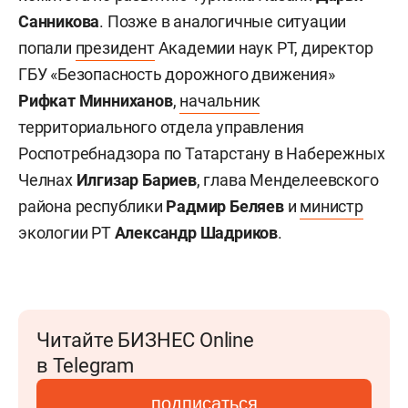
Санникова
. Позже в аналогичные ситуации
попали
президент
Академии наук РТ, директор
ГБУ «Безопасность дорожного движения»
Рифкат Минниханов
,
начальник
территориального отдела управления
Роспотребнадзора по Татарстану в Набережных
Челнах
Илгизар Бариев
, глава Менделеевского
района республики
Радмир Беляев
и
министр
экологии РТ
Александр Шадриков
.
Читайте БИЗНЕС Online
в Telegram
подписаться