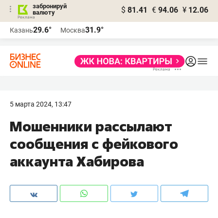
забронируй
$
81.41
€
94.06
¥
12.06
валюту
29.6°
31.9°
Казань
Москва
5 марта 2024, 13:47
Мошенники рассылают
сообщения с фейкового
аккаунта Хабирова