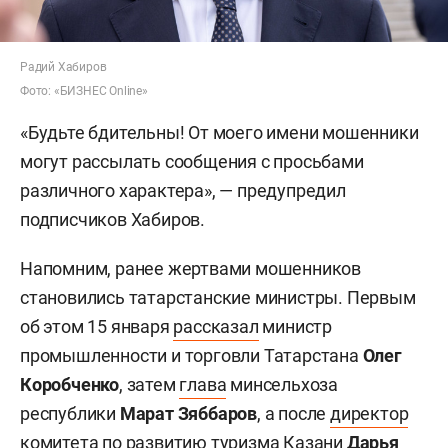
Радий Хабиров
Фото: «БИЗНЕС Online»
«Будьте бдительны! От моего имени мошенники
могут рассылать сообщения с просьбами
различного характера», — предупредил
подписчиков Хабиров.
Напомним, ранее жертвами мошенников
становились татарстанские министры. Первым
об этом 15 января
рассказал
министр
промышленности и торговли Татарстана
Олег
Коробченко
, затем
глава
минсельхоза
республики
Марат Зяббаров
, а после
директор
комитета по развитию туризма Казани
Дарья