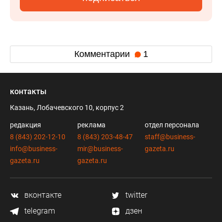
Комментарии
1
контакты
Казань, Лобачевского 10, корпус 2
редакция
реклама
отдел персонала
8 (843) 202-12-10
8 (843) 203-48-47
staff@business-
info@business-
mir@business-
gazeta.ru
gazeta.ru
gazeta.ru
вконтакте
twitter
telegram
дзен