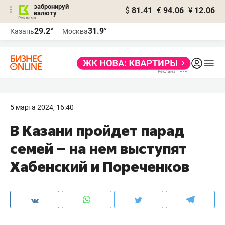
забронируй
$
81.41
€
94.06
¥
12.06
валюту
29.2°
31.9°
Казань
Москва
5 марта 2024, 16:40
В Казани пройдет парад
семей – на нем выступят
Хабенский и Пореченков