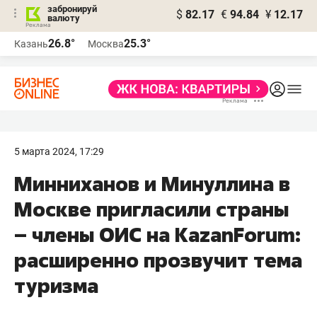
забронируй
$
82.17
€
94.84
¥
12.17
валюту
26.8°
25.3°
Казань
Москва
5 марта 2024, 17:29
Минниханов и Минуллина в
Москве пригласили страны
– члены ОИС на KazanForum:
расширенно прозвучит тема
туризма