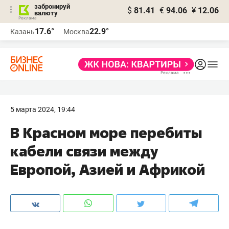
забронируй
$
81.41
€
94.06
¥
12.06
валюту
17.6°
22.9°
Казань
Москва
5 марта 2024, 19:44
В Красном море перебиты
кабели связи между
Европой, Азией и Африкой