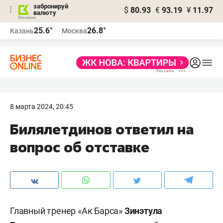
забронируй
$
80.93
€
93.19
¥
11.97
валюту
25.6°
26.8°
Казань
Москва
8 марта 2024, 20:45
Билялетдинов ответил на
вопрос об отставке
Главный тренер «Ак Барса»
Зинэтула