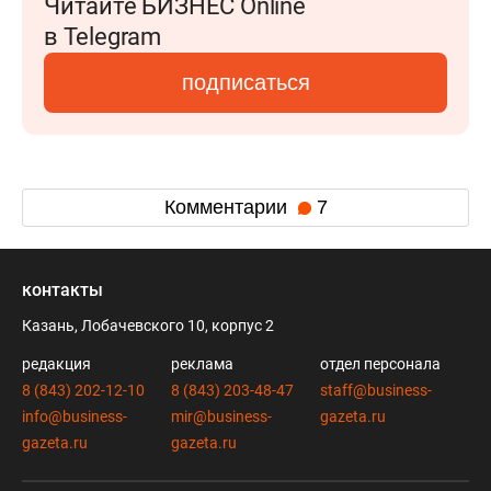
Читайте БИЗНЕС Online
в Telegram
подписаться
Комментарии
7
контакты
Казань, Лобачевского 10, корпус 2
редакция
реклама
отдел персонала
8 (843) 202-12-10
8 (843) 203-48-47
staff@business-
info@business-
mir@business-
gazeta.ru
gazeta.ru
gazeta.ru