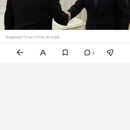
Владимир Путин и Стив Уиткофф
Фото:
kremlin.ru
4
«В диапазоне недели — дней 10 поездка может
состояться», — подчеркнул собеседник
агентства. Отметим, Путин и Трамп
согласовали
визит Уиткоффа и Кушнера в Москву во время
телефонного разговора в июне.
Напомним, в начале года Уиткофф
провел
с
президентом РФ
Владимиром Путиным
и
другими представителями российской стороны
несколько встреч по вопросам урегулирования