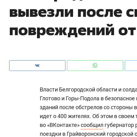
вывезли после 
рынки, почему надо знать аксакалов и
о 
чем интересен Оман?
кл
повреждений от
Власти Белгородской области и солд
Глотово и Горы-Подола в безопасное
зданий после обстрелов со стороны 
Рекомендуем
Рекомендуем
идет о 400 жителях. Об этом в своем
Как ГК «МИР ГРУПП» и ВТБ
150 камер 
во «ВКонтакте»
сообщил
губернатор 
создают оазис жилого
ID вместо 
поездки в Грайворонский городской о
комфорта под Казанью
безопаснос