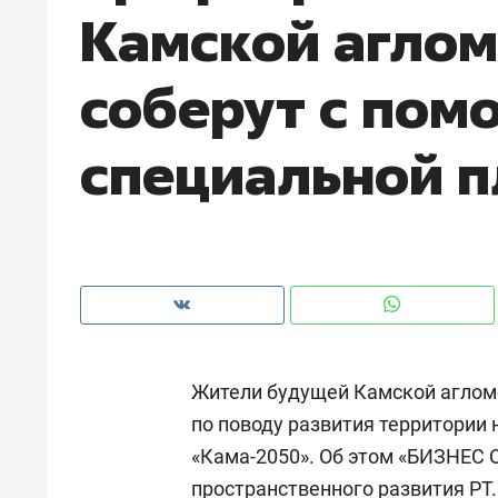
Камской агло
рынки, почему надо знать аксакал
чем интересен Оман?
соберут с по
специальной 
Жители будущей Камской аглом
Рекомендуем
Рекоме
по поводу развития территории
Как ГК «МИР ГРУПП» и ВТБ
150 ка
«Кама-2050». Об этом «БИЗНЕС O
создают оазис жилого
ID вме
комфорта под Казанью
безоп
пространственного развития РТ.