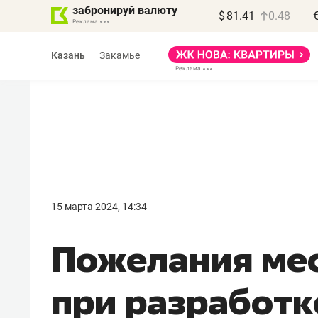
забронируй валюту
$
81.41
0.48
Казань
Закамье
Василь Мазитов
МАРТ
15 марта 2024, 14:34
«Не зная местных
Пожелания ме
правил, бизнес может
потерять минимум
при разработк
полгода»
Как бизнесу выйти на зарубежные