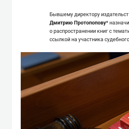
Бывшему директору издательств
Дмитрию Протопопову
* назнач
о распространении книг с темат
ссылкой на участника судебного