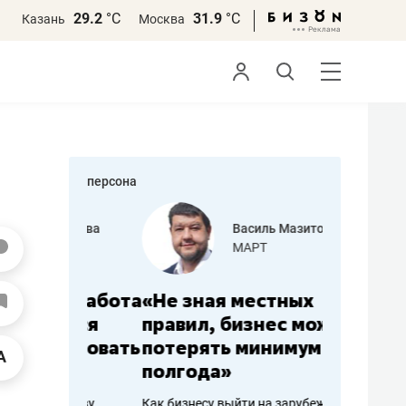
29.2
°С
31.9
°С
Казань
Москва
персона
еменова
Василь Мазитов
»
МАРТ
а: работа
«Не зная местных
«Мне лу
ечься
правил, бизнес может
не зара
вствовать
потерять минимум
чем пот
полгода»
репутац
пошиву
Как бизнесу выйти на зарубежные
Владелец от