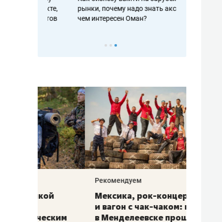
рафакте,
рынки, почему надо знать аксакалов и
о трехкратно
кредитов
чем интересен Оман?
клиентах и ч
Рекомендуем
Рекоме
ой
Мексика, рок-концерт
«Прор
и вагон с чак-чаком: как
30 ме
еским
в Менделеевске прошла
лечит