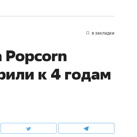
в закладки
 Popcorn
рили к 4 годам