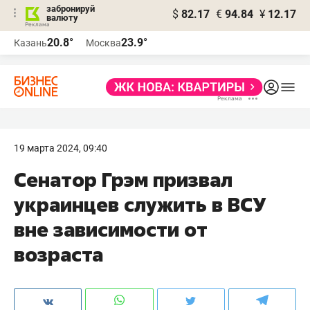
забронируй
$
82.17
€
94.84
¥
12.17
валюту
20.8°
23.9°
Казань
Москва
19 марта 2024, 09:40
Сенатор Грэм призвал
украинцев служить в ВСУ
вне зависимости от
возраста