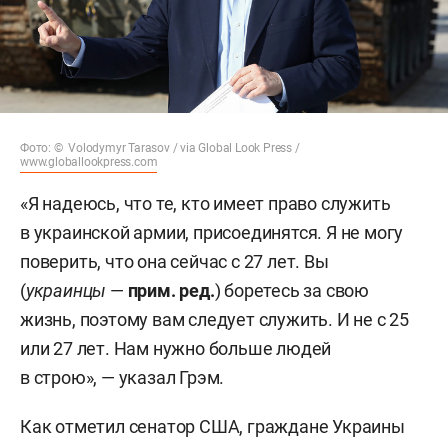
Фото: © Volodymyr Tarasov / via Global Look Press /
www.globallookpress.com
«Я надеюсь, что те, кто имеет право служить
в украинской армии, присоединятся. Я не могу
поверить, что она сейчас с 27 лет. Вы
(
украинцы
—
прим. ред.
) боретесь за свою
жизнь, поэтому вам следует служить. И не с 25
или 27 лет. Нам нужно больше людей
в строю», — указал Грэм.
Как отметил сенатор США, граждане Украины