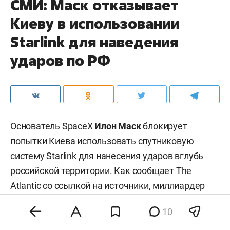
СМИ: Маск отказывает
Киеву в использовании
Starlink для наведения
ударов по РФ
Основатель SpaceX
Илон Маск
блокирует
попытки Киева использовать спутниковую
систему Starlink для нанесения ударов вглубь
российской территории. Как сообщает
The
Atlantic
со ссылкой на источники, миллиардер
опасается эскалации конфликта и не дает
10
согласия, несмотря на неоднократные просьбы