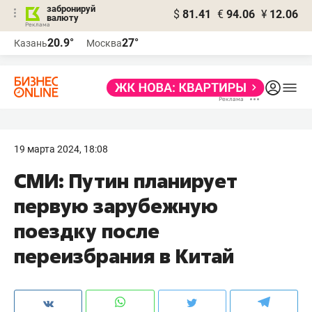
забронируй
$
81.41
€
94.06
¥
12.06
валюту
20.9°
27°
Казань
Москва
19 марта 2024, 18:08
СМИ: Путин планирует
первую зарубежную
поездку после
переизбрания в Китай