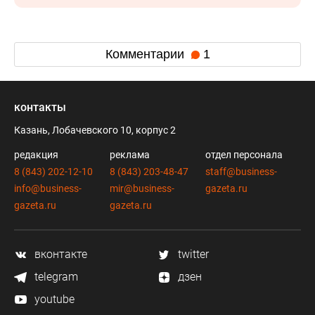
Комментарии
1
контакты
Казань, Лобачевского 10, корпус 2
редакция
реклама
отдел персонала
8 (843) 202-12-10
8 (843) 203-48-47
staff@business-
info@business-
mir@business-
gazeta.ru
gazeta.ru
gazeta.ru
вконтакте
twitter
telegram
дзен
youtube