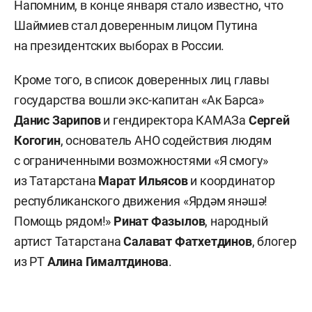
Напомним, в конце января стало известно, что
Шаймиев стал доверенным лицом Путина
на президентских выборах в России.
Кроме того, в список доверенных лиц главы
государства вошли экс-капитан «Ак Барса»
Данис Зарипов
и гендиректора КАМАЗа
Сергей
Когогин
, основатель АНО содействия людям
с ограниченными возможностями «Я смогу»
из Татарстана
Марат Ильясов
и координатор
республиканского движения «Ярдәм янәшә!
Помощь рядом!»
Ринат Фазылов
, народный
артист Татарстана
Салават Фатхетдинов
, блогер
из РТ
Алина Гималтдинова
.