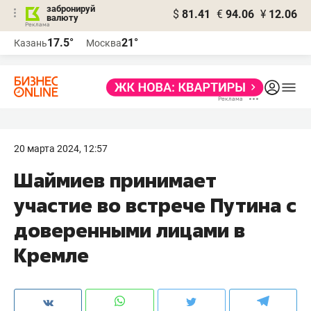
забронируй
$
81.41
€
94.06
¥
12.06
валюту
17.5°
21°
Казань
Москва
20 марта 2024, 12:57
Шаймиев принимает
участие во встрече Путина с
доверенными лицами в
Кремле