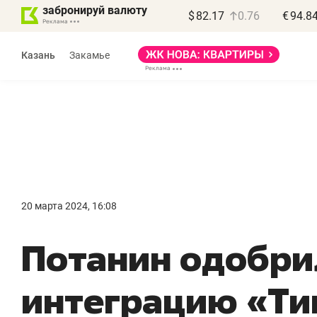
забронируй валюту
$
82.17
0.76
€
94.8
Казань
Закамье
Василь Мазитов
МАРТ
20 марта 2024, 16:08
«Не зная местных
«
Потанин одобри
правил, бизнес может
н
потерять минимум
ч
интеграцию «Ти
полгода»
р
Как бизнесу выйти на зарубежные
Вл