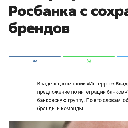
Росбанка с сох
рынки, почему надо знать аксакалов и
о 
чем интересен Оман?
кл
брендов
Владелец компании «Интеррос»
Влад
предложение по интеграции банков «
банковскую группу. По его словам, о
Рекомендуем
Рекомендуем
бренды и команды.
Как ГК «МИР ГРУПП» и ВТБ
150 камер 
создают оазис жилого
ID вместо 
комфорта под Казанью
безопаснос