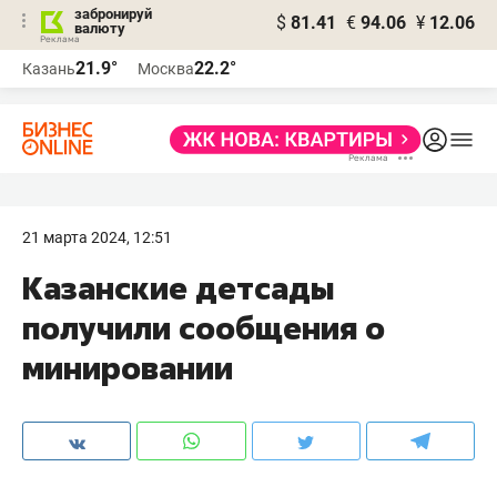
забронируй
$
81.41
€
94.06
¥
12.06
валюту
21.9°
22.2°
Казань
Москва
21 марта 2024, 12:51
Казанские детсады
получили сообщения о
минировании