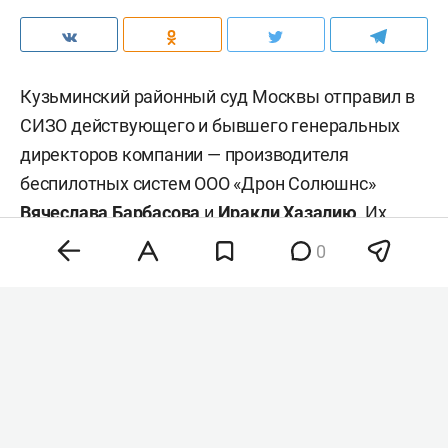
Кузьминский районный суд Москвы отправил в
СИЗО действующего и бывшего генеральных
директоров компании — производителя
беспилотных систем ООО «Дрон Солюшнс»
Вячеслава Барбасова
и
Иракли Хазалию
. Их
обвиняют в мошенничестве в особо крупном
0
размере. Об этом пишет «
Коммерсантъ
».