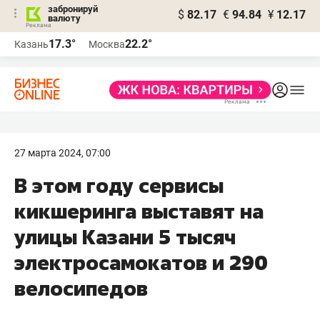
забронируй
$
82.17
€
94.84
¥
12.17
валюту
17.3°
22.2°
Казань
Москва
27 марта 2024, 07:00
В этом году сервисы
кикшеринга выставят на
улицы Казани 5 тысяч
электросамокатов и 290
велосипедов