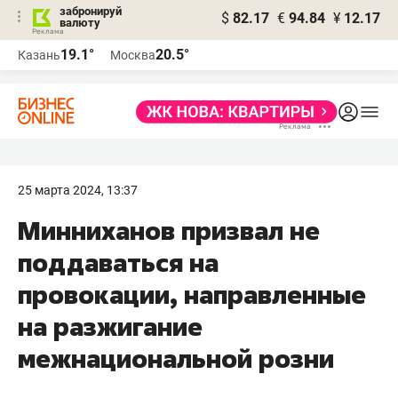
забронируй
$
82.17
€
94.84
¥
12.17
валюту
19.1°
20.5°
Казань
Москва
25 марта 2024, 13:37
Минниханов призвал не
поддаваться на
провокации, направленные
на разжигание
межнациональной розни