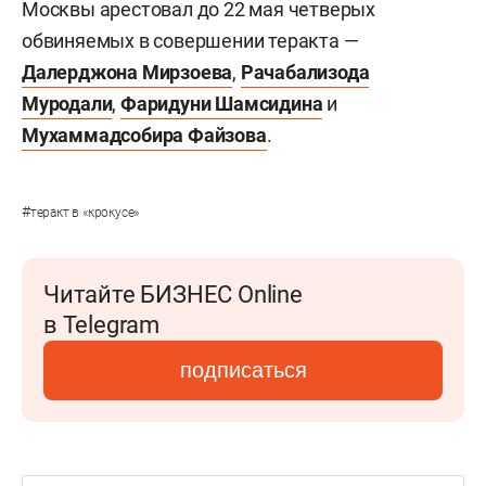
Москвы арестовал до 22 мая четверых
обвиняемых в совершении теракта —
Далерджона Мирзоева
,
Рачабализода
Муродали
,
Фаридуни Шамсидина
и
Мухаммадсобира Файзова
.
#
теракт в «крокусе»
Читайте БИЗНЕС Online
в Telegram
подписаться