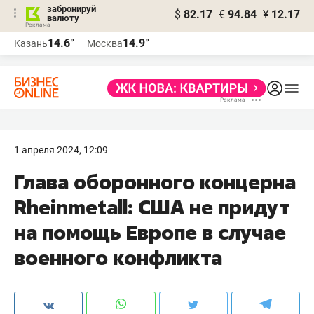
забронируй
$
82.17
€
94.84
¥
12.17
валюту
14.6°
14.9°
Казань
Москва
1 апреля 2024, 12:09
Глава оборонного концерна
Rheinmetall: США не придут
на помощь Европе в случае
военного конфликта