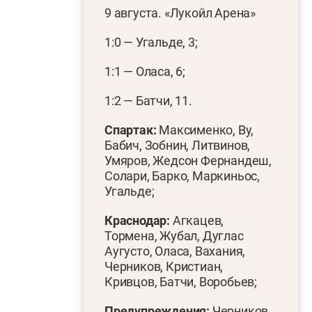
9 августа. «Лукойл Арена»
1:0 — Угальде, 3;
1:1 — Оласа, 6;
1:2 — Батчи, 11.
Спартак:
Максименко, Ву,
Бабич, Зобнин, Литвинов,
Умяров, Жедсон Фернандеш,
Солари, Барко, Маркиньос,
Угальде;
Краснодар:
Агкацев,
Тормена, Жубал, Дуглас
Аугусто, Оласа, Вахания,
Черников, Кристиан,
Кривцов, Батчи, Воробьев;
Предупреждения:
Черников