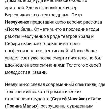
Дома актера, куда вместилось около 20
зрителей. Здесь главный режиссер
Березниковского театра драмы
Петр
Незлученко
представил свою версию рассказа
«После бала». Отметим, что в последние годы
работы Незлученко в ряде театров Урала и
Сибири вызывают большой интерес
профессионалов и фестивалей. «После бала»
увидел свет уже после смерти писателя, но был
вдохновлен воспоминаниями Толстого о своей
молодости в Казани.
Незлученко сделал современный спектакль, где
толстовский сюжет о романтических
отношениях студента (
Сергей Мосейко
) и Вари
(
Полина Малых
), разрушенных увиденным