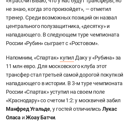
«Я рассчитываю, что у нас будут трансферы, но
не знаю, когда это произойдет», — отметил
тренер. Среди возможных позиций он назвал
центрального полузащитника, «десятку» и
нападающего. В следующем туре чемпионата
России «Рубин» сыграет с «Ростовом».
Напомним, «Спартак»
купил
Даку у «Рубина» за
11 млн евро. Для московского клуба этот
трансфер стал третьей самой дорогой покупкой
нападающего в истории. В 3-м туре чемпионата
России «Спартак» уступил на своем поле
«Краснодару» со счетом 1:2: у москвичей забил
Манфред Угальде
, у гостей отличились
Лукас
Оласа
и
Жоау Батчи
.