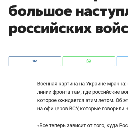
большое наступ
рынки, почему надо знать аксакалов и
о 
чем интересен Оман?
кл
российских вой
Военная картина на Украине мрачна:
линии фронта там, где российские во
которое ожидается этим летом. Об э
Рекомендуем
Рекомендуем
на офицеров ВСУ, которые говорили 
Как ГК «МИР ГРУПП» и ВТБ
150 камер 
создают оазис жилого
ID вместо 
комфорта под Казанью
«Все теперь зависит от того, куда Р
безопаснос