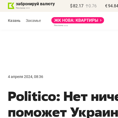
забронируй валюту
$
82.17
0.76
€
94.8
Казань
Закамье
Василь Мазитов
МАРТ
4 апреля 2024, 08:36
«Не зная местных
«
Politico: Нет нич
правил, бизнес может
н
потерять минимум
ч
поможет Украин
полгода»
р
Как бизнесу выйти на зарубежные
Вл