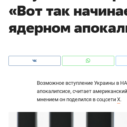
«Вот так начина
рынки, почему надо знать аксакалов и
о 
чем интересен Оман?
кл
ядерном апокал
Возможное вступление Украины в НА
апокалипсисе, считает американски
мнением он поделился в соцсети
X
.
Рекомендуем
Рекомендуем
Как ГК «МИР ГРУПП» и ВТБ
150 камер 
создают оазис жилого
ID вместо 
комфорта под Казанью
безопаснос