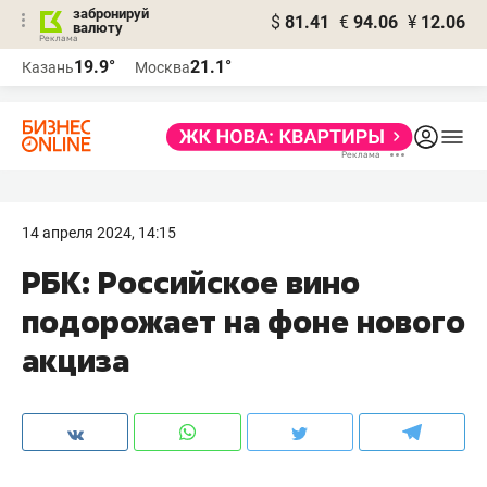
забронируй
$
81.41
€
94.06
¥
12.06
валюту
19.9°
21.1°
Казань
Москва
14 апреля 2024, 14:15
РБК: Российское вино
подорожает на фоне нового
акциза