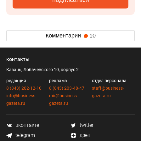
Комментарии
10
контакты
Казань, Лобачевского 10, корпус 2
редакция
реклама
отдел персонала
8 (843) 202-12-10
8 (843) 203-48-47
staff@business-
info@business-
mir@business-
gazeta.ru
gazeta.ru
gazeta.ru
вконтакте
twitter
telegram
дзен