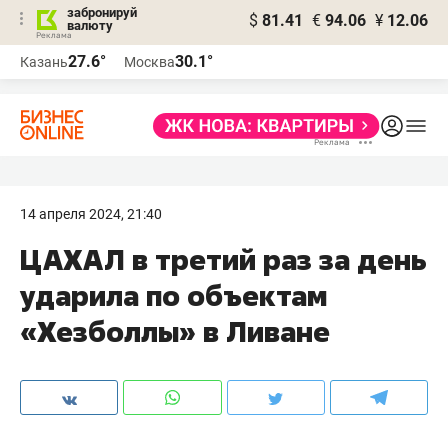
забронируй
$
81.41
€
94.06
¥
12.06
валюту
27.6°
30.1°
Казань
Москва
14 апреля 2024, 21:40
ЦАХАЛ в третий раз за день
ударила по объектам
«Хезболлы» в Ливане