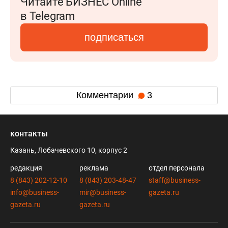
Читайте БИЗНЕС Online
в Telegram
подписаться
Комментарии
3
контакты
Казань, Лобачевского 10, корпус 2
редакция
реклама
отдел персонала
8 (843) 202-12-10
8 (843) 203-48-47
staff@business-
info@business-
mir@business-
gazeta.ru
gazeta.ru
gazeta.ru