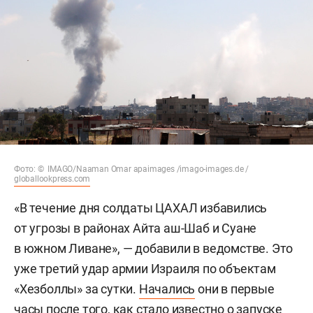
Фото: © IMAGO/Naaman Omar apaimages /imago-images.de /
globallookpress.com
«В течение дня солдаты ЦАХАЛ избавились
от угрозы в районах Айта аш-Шаб и Суане
в южном Ливане», — добавили в ведомстве. Это
уже третий удар армии Израиля по объектам
«Хезболлы» за сутки.
Начались
они в первые
часы после того, как стало известно о запуске