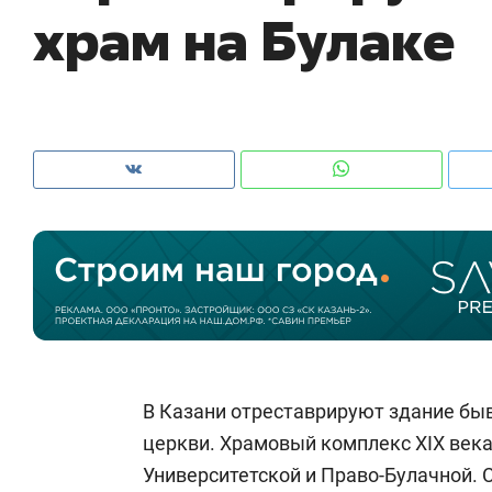
храм на Булаке
рынки, почему надо знать аксакалов и
о 
чем интересен Оман?
кл
Рекомендуем
Рекомендуем
В Казани отреставрируют здание бы
Как ГК «МИР ГРУПП» и ВТБ
150 камер 
церкви. Храмовый комплекс XIX века
создают оазис жилого
ID вместо 
Университетской и Право-Булачной.
комфорта под Казанью
безопаснос