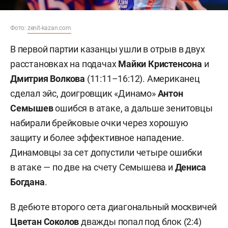
Фото:
zenit-kazan.com
В первой партии казанцы ушли в отрыв в двух
расстановках на подачах
Майки Кристенсона
и
Дмитрия Волкова
(
11:11–16:12
). Американец
сделал эйс, доигровщик «Динамо»
Антон
Семышев
ошибся в атаке, а дальше зенитовцы
набирали брейковые очки через хорошую
защиту и более эффективное нападение.
Динамовцы за сет допустили четыре ошибки
в атаке — по две на счету Семышева и
Дениса
Богдана
.
В дебюте второго сета диагональный москвичей
Цветан Соколов
дважды попал под блок (2:4)