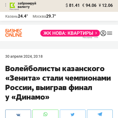
забронируй
$
81.41
€
94.06
¥
12.06
валюту
24.4°
29.7°
Казань
Москва
30 апреля 2024, 20:18
Волейболисты казанского
«Зенита» стали чемпионами
России, выиграв финал
у «Динамо»