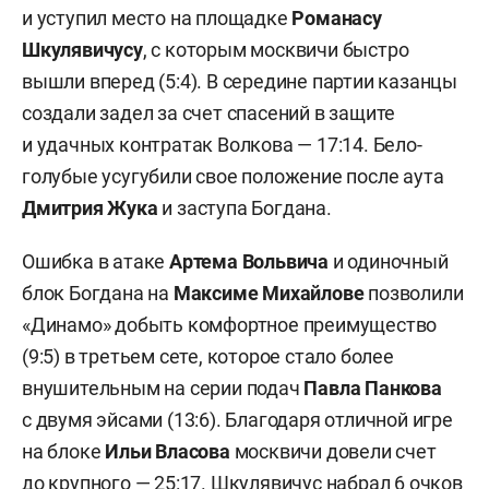
и уступил место на площадке
Романасу
Шкулявичусу
, с которым москвичи быстро
вышли вперед (5:4). В середине партии казанцы
создали задел за счет спасений в защите
и удачных контратак Волкова — 17:14. Бело-
голубые усугубили свое положение после аута
Дмитрия Жука
и заступа Богдана.
Ошибка в атаке
Артема Вольвича
и одиночный
блок Богдана на
Максиме Михайлове
позволили
«Динамо» добыть комфортное преимущество
(9:5) в третьем сете, которое стало более
внушительным на серии подач
Павла Панкова
с двумя эйсами (13:6). Благодаря отличной игре
на блоке
Ильи Власова
москвичи довели счет
до крупного — 25:17. Шкулявичус набрал 6 очков