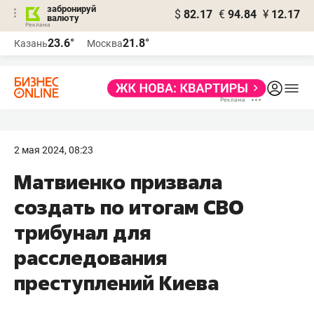
забронируй
$
82.17
€
94.84
¥
12.17
валюту
23.6°
21.8°
Казань
Москва
2 мая 2024, 08:23
Матвиенко призвала
создать по итогам СВО
трибунал для
расследования
преступлений Киева