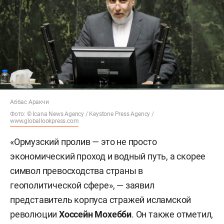
Аббас Аракчи
Фото: © Icana News Agency /
Keystone Press Agency /
www.globallookpress.com
«Ормузский пролив — это не просто
экономический проход и водный путь, а скорее
символ превосходства страны в
геополитической сфере», — заявил
представитель корпуса стражей исламской
революции
Хоссейн Мохебби
. Он также отметил,