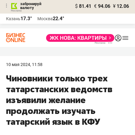
забронируй
$
81.41
€
94.06
¥
12.06
валюту
17.3°
22.4°
Казань
Москва
10 мая 2024, 11:58
Чиновники только трех
татарстанских ведомств
изъявили желание
продолжать изучать
татарский язык в КФУ