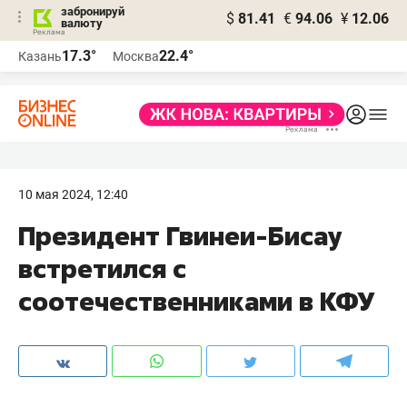
забронируй
$
81.41
€
94.06
¥
12.06
валюту
17.3°
22.4°
Казань
Москва
10 мая 2024, 12:40
Президент Гвинеи-Бисау
встретился с
соотечественниками в КФУ