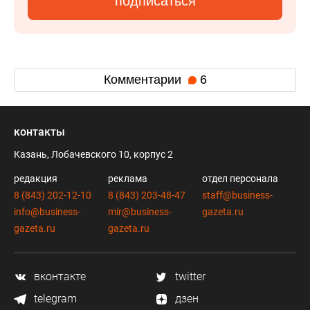
подписаться
Комментарии
6
контакты
Казань, Лобачевского 10, корпус 2
редакция
реклама
отдел персонала
8 (843) 202-12-10
8 (843) 203-48-47
staff@business-
info@business-
mir@business-
gazeta.ru
gazeta.ru
gazeta.ru
вконтакте
twitter
telegram
дзен