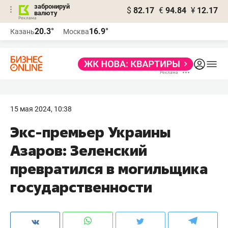
забронируй
$
82.17
€
94.84
¥
12.17
валюту
20.3°
16.9°
Казань
Москва
15 мая 2024, 10:38
Экс-премьер Украины
Азаров: Зеленский
превратился в могильщика
государственности