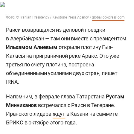
Фото: © Iranian Presidency / Keystone Press Agency /
globallookpress.com
Раиси возвращался из деловой поездки
в Азербайджан — там они вместе с президентом
Ильхамом Алиевым
открыли плотину Гыз-
Каласы на приграничной реке Аракс. Это уже
третья по счету плотина, построена
объединенными усилиями двух стран, пишет
IRNA
.
Напомним, в феврале глава Татарстана
Рустам
Минниханов
встречался с Раиси в Тегеране.
Иранского лидера
ждут
в Казани на саммите
БРИКС в октябре этого года.