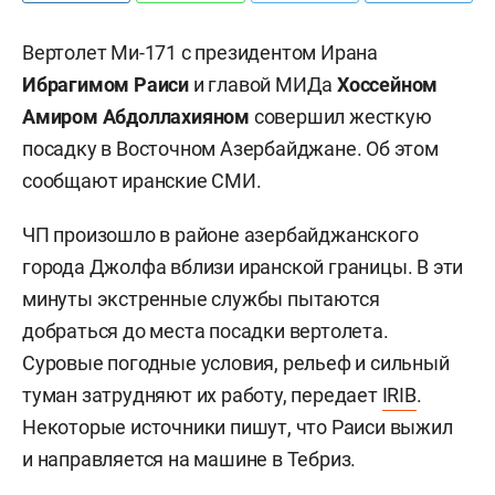
Вертолет Ми-171 с президентом Ирана
Ибрагимом
Раиси
и главой МИДа
Хоссейном
Амиром Абдоллахияном
совершил жесткую
посадку в Восточном Азербайджане. Об этом
сообщают иранские СМИ.
ЧП произошло в районе азербайджанского
города Джолфа вблизи иранской границы. В эти
минуты экстренные службы пытаются
добраться до места посадки вертолета.
Суровые погодные условия, рельеф и сильный
туман затрудняют их работу, передает
IRIB
.
Некоторые источники пишут, что Раиси выжил
и направляется на машине в Тебриз.