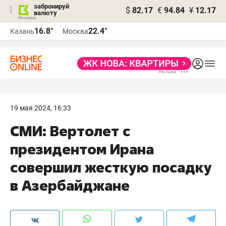
забронируй
$
82.17
€
94.84
¥
12.17
валюту
16.8°
22.4°
Казань
Москва
19 мая 2024, 16:33
СМИ: Вертолет с
президентом Ирана
совершил жесткую посадку
в Азербайджане