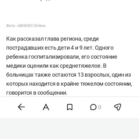
Фото: «БИЗНЕС Online»
Как рассказал глава региона, среди
пострадавших есть дети 4 и 9 лет. Одного
ребенка госпитализировали, его состояние
медики оценили как среднетяжелое. В
больницах также остаются 13 взрослых, один из
которых находится в крайне тяжелом состоянии,
говорится в сообщении.
0
Кроме того, в городе загорелись
припаркованные автомобили, два
многоквартирных и один частный дом,
подчеркнул Шуваев. Пожарные ликвидировали