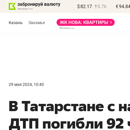
забронируй валюту
$
82.17
0.76
€
94.8
Казань
Закамье
Василь Мазитов
МАРТ
29 мая 2024, 10:40
«Не зная местных
«
В Татарстане с н
правил, бизнес может
н
потерять минимум
ч
ДТП погибли 92 
полгода»
р
Как бизнесу выйти на зарубежные
Вл