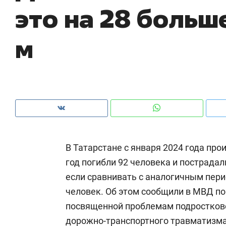
это на 28 больше
рынки, почему надо знать аксакалов и
о 
чем интересен Оман?
кл
м
В Татарстане с января 2024 года про
год погибли 92 человека и пострадал
если сравнивать с аналогичным пери
Рекомендуем
Рекомендуем
человек. Об этом сообщили в МВД по
Как ГК «МИР ГРУПП» и ВТБ
150 камер 
посвященной проблемам подростково
создают оазис жилого
ID вместо 
дорожно-транспортного травматизма
комфорта под Казанью
безопаснос