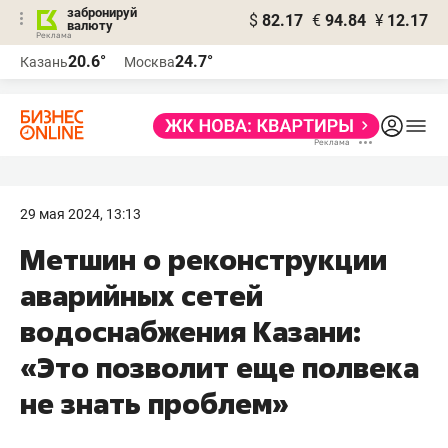
забронируй
$
82.17
€
94.84
¥
12.17
валюту
20.6°
24.7°
Казань
Москва
29 мая 2024, 13:13
Метшин о реконструкции
аварийных сетей
водоснабжения Казани:
«Это позволит еще полвека
не знать проблем»