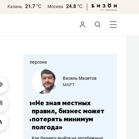
21.7
°С
24.8
°С
Казань
Москва
персона
еменова
Василь Мазитов
»
МАРТ
а: работа
«Не зная местных
«Мне лу
ечься
правил, бизнес может
не зара
вствовать
потерять минимум
чем пот
полгода»
репутац
пошиву
Как бизнесу выйти на зарубежные
Владелец от