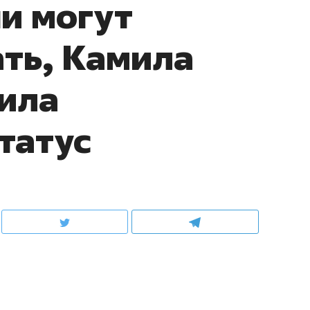
ни могут
ть, Камила
ила
татус