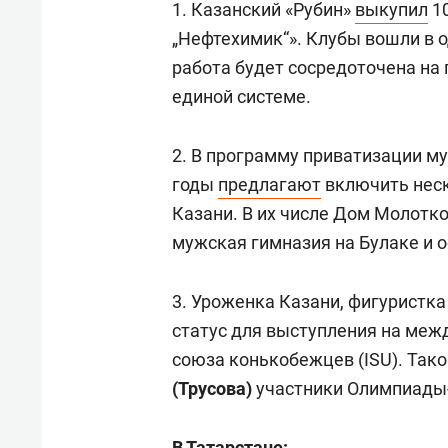
1. Казанский «Рубин»
выкупил
10
„Нефтехимик“». Клубы вошли в 
работа будет сосредоточена на
единой системе.
2. В программу приватизации м
годы
предлагают
включить неск
Казани. В их числе Дом Молотк
мужская гимназия на Булаке и о
3. Уроженка Казани, фигуристк
статус для выступления на ме
союза конькобежцев (ISU). Тако
(Трусова)
участники Олимпиады
В Татарстане: