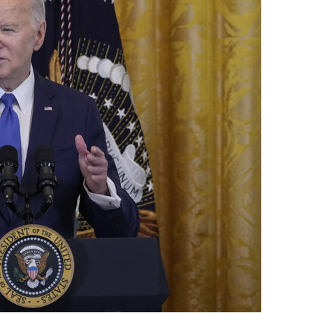
состоянием как основа
антихрупких команд