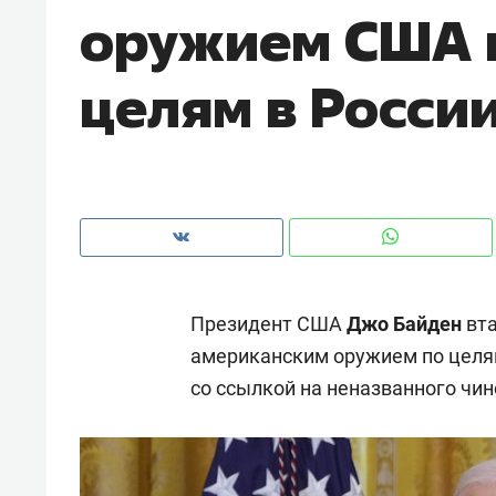
оружием США 
рынки, почему надо знать аксакал
чем интересен Оман?
целям в Росси
Президент США
Джо Байден
вта
американским оружием по целя
со ссылкой на неназванного чин
Рекомендуем
Рекоме
Как ГК «МИР ГРУПП» и ВТБ
150 ка
создают оазис жилого
ID вме
комфорта под Казанью
безоп