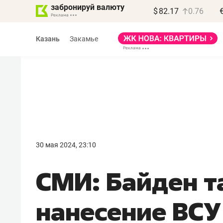
забронируй валюту
$
82.17
0.76
Казань
Закамье
Василь Мазитов
МАРТ
30 мая 2024, 23:10
«Не зная местных
СМИ: Байден т
правил, бизнес может
потерять минимум
нанесение ВСУ
полгода»
Как бизнесу выйти на зарубежные