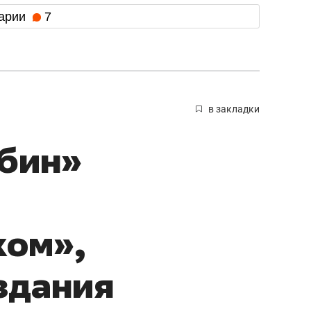
арии
7
в закладки
убин»
ком»,
здания