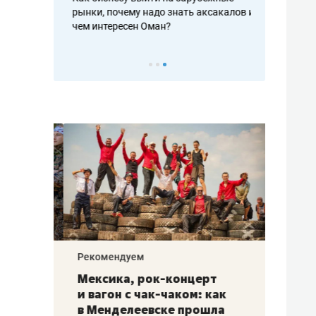
рафакте,
рынки, почему надо знать аксакалов и
о трехкратно
кредитов
чем интересен Оман?
клиентах и ч
Рекомендуем
Рекоме
ой
Мексика, рок-концерт
«Прор
и вагон с чак-чаком: как
30 ме
еским
в Менделеевске прошла
лечит