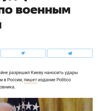
по военным
ов и
о трехкратном росте цен, дотошных
школьной формы о конт
клиентах и чудных запросах мастеров
налогах и развитии без 
и
йне разрешил Киеву наносить удары
м в России,
пишет
издание Politico
овника.
ндуем
Рекомендуем
мер до квартиры и Face
Опыт выживания в дик
сто ключа: какой будет
природе, работа
асность в ЖК «Нова»
с ментальным и физич