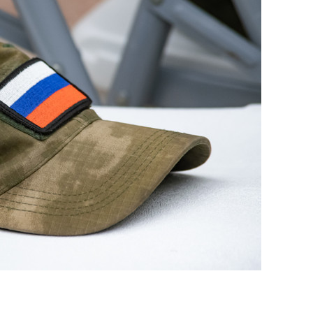
состоянием как основа
антихрупких команд