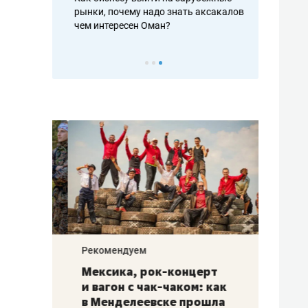
рафакте,
рынки, почему надо знать аксакалов и
о трехкратно
кредитов
чем интересен Оман?
клиентах и ч
Рекомендуем
Рекоме
ой
Мексика, рок-концерт
«Прор
и вагон с чак-чаком: как
30 ме
еским
в Менделеевске прошла
лечит