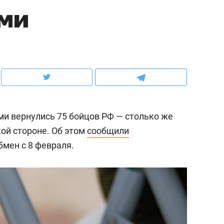
ми
ов и
о трехкратном росте цен, дотошных
школьной формы о конт
клиентах и чудных запросах мастеров
налогах и развитии без 
ми вернулись 75 бойцов РФ — столько же
ой стороне. Об этом
сообщили
бмен с 8 февраля.
ндуем
Рекомендуем
мер до квартиры и Face
Опыт выживания в дик
сто ключа: какой будет
природе, работа
асность в ЖК «Нова»
с ментальным и физич