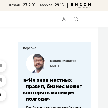
27.2
°С
29
°С
Казань
Москва
персона
еменова
Василь Мазитов
»
МАРТ
а: работа
«Не зная местных
«Мне лу
ечься
правил, бизнес может
не зара
вствовать
потерять минимум
чем пот
полгода»
репутац
пошиву
Как бизнесу выйти на зарубежные
Владелец от