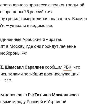
 переговорного процесса с подконтрольной
возвращены 75 российских
ну грозила смертельная опасность. Взамен
», — указали в ведомстве.
единенные Арабские Эмираты.
т в Москву, где они пройдут лечение
инобороны РФ.
 ГД
Шамсаил Саралиев
сообщил
РБК
, что
лись телами погибших военнослужащих.
— 212.
ам человека в РФ
Татьяна Москалькова
нными между Россией и Украиной