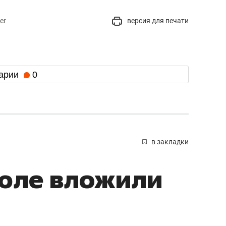
er
версия для печати
арии
0
в закладки
июле вложили