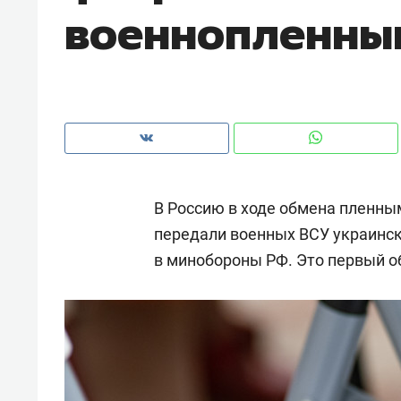
военнопленны
рынки, почему надо знать аксакал
чем интересен Оман?
В Россию в ходе обмена пленны
передали военных ВСУ украинск
в минобороны РФ. Это первый о
Рекомендуем
Рекоме
Как ГК «МИР ГРУПП» и ВТБ
150 ка
создают оазис жилого
ID вме
комфорта под Казанью
безоп