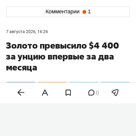
Комментарии
1
7 августа 2026, 16:26
Золото превысило $4 400
за унцию впервые за два
месяца
0
Стоимость золота на биржевых торгах вновь
преодолела отметку $4 400 за тройскую унцию.
Декабрьские фьючерсы на бирже COMEX
подорожали на 2,9%, достигнув $4 422,25 за