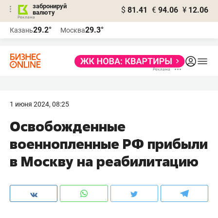
забронируй
$
81.41
€
94.06
¥
12.06
валюту
29.2°
29.3°
Казань
Москва
1 июня 2024, 08:25
Освобожденные
военнопленные РФ прибыли
в Москву на реабилитацию