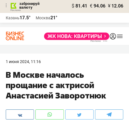
забронируй
$
81.41
€
94.06
¥
12.06
валюту
17.5°
21°
Казань
Москва
1 июня 2024, 11:16
В Москве началось
прощание с актрисой
Анастасией Заворотнюк