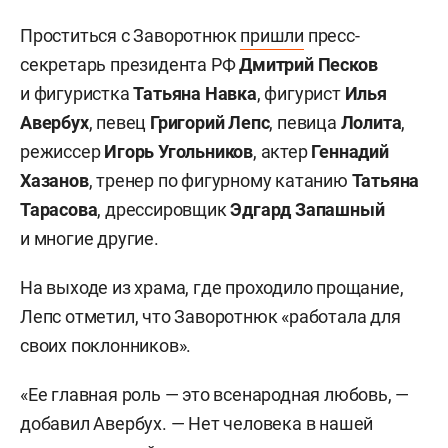
Проститься с Заворотнюк
пришли
пресс-
секретарь президента РФ
Дмитрий Песков
и фигуристка
Татьяна Навка
, фигурист
Илья
Авербух
, певец
Григорий Лепс
, певица
Лолита
,
режиссер
Игорь Угольников
, актер
Геннадий
Хазанов
, тренер по фигурному катанию
Татьяна
Тарасова
, дрессировщик
Эдгард Запашный
и многие другие.
На выходе из храма, где проходило прощание,
Лепс отметил, что Заворотнюк «работала для
своих поклонников».
«Ее главная роль — это всенародная любовь, —
добавил Авербух. — Нет человека в нашей