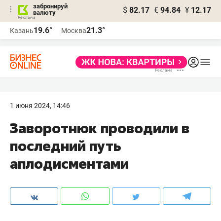
забронируй
$
82.17
€
94.84
¥
12.17
валюту
19.6°
21.3°
Казань
Москва
1 июня 2024, 14:46
Заворотнюк проводили в
последний путь
аплодисментами