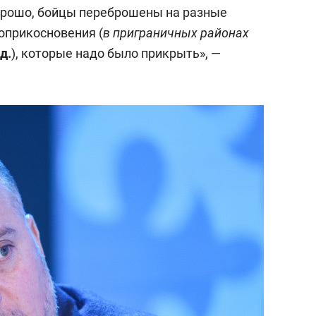
состоянием как основа
орошо, бойцы переброшены на разные
антихрупких команд
соприкосновения (
в приграничных районах
д.
), которые надо было прикрыть», —