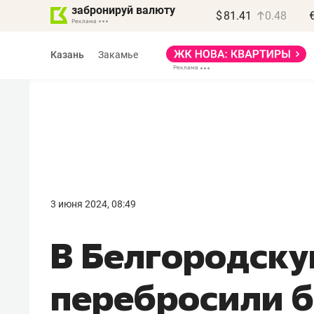
забронируй валюту
$
81.41
0.48
Казань
Закамье
Василь Мазитов
МАРТ
3 июня 2024, 08:49
«Не зная местных
В Белгородску
правил, бизнес может
потерять минимум
перебросили 
полгода»
Как бизнесу выйти на зарубежные