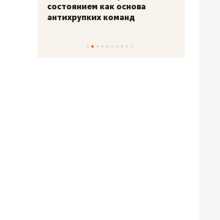
«Гонка Героев»
Казан