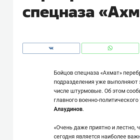
спецназа «Ахм
рынки, почему надо знать аксакал
чем интересен Оман?
Бойцов спецназа «Ахмат» переб
подразделения уже выполняют з
числе штурмовые. Об этом сооб
главного военно-политического
Алаудинов
.
Рекомендуем
Рекоме
Как ГК «МИР ГРУПП» и ВТБ
150 ка
«Очень даже приятно и лестно, ч
создают оазис жилого
ID вме
сегодня является наиболее важ
комфорта под Казанью
безоп