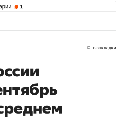
арии
1
в закладки
оссии
ентябрь
среднем