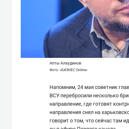
Апты Алаудинов
Фото: «БИЗНЕС Online»
Напомним, 24 мая советник гл
ВСУ перебросили несколько бри
направление, где готовят контр
направления снял на харьковск
говорит о том, что сейчас там и
он в эфире Первого канала.