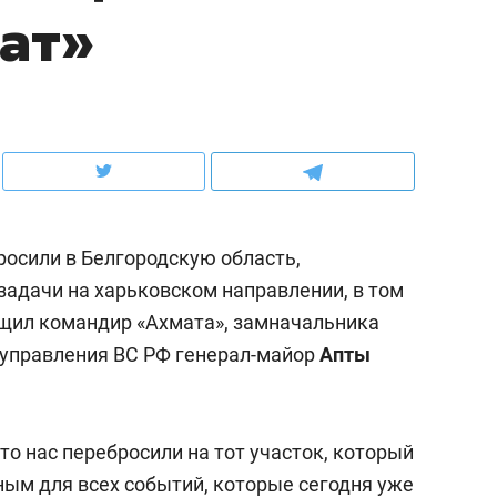
ат»
ов и
о трехкратном росте цен, дотошных
школьной формы о конт
клиентах и чудных запросах мастеров
налогах и развитии без 
росили в Белгородскую область,
адачи на харьковском направлении, в том
щил командир «Ахмата», замначальника
 управления ВС РФ генерал-майор
Апты
ндуем
Рекомендуем
мер до квартиры и Face
Опыт выживания в дик
то нас перебросили на тот участок, который
сто ключа: какой будет
природе, работа
ным для всех событий, которые сегодня уже
асность в ЖК «Нова»
с ментальным и физич