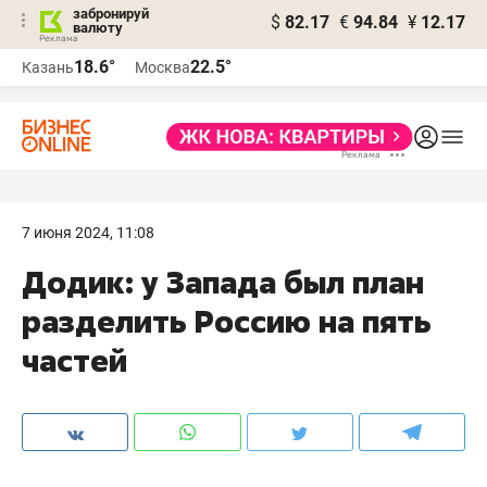
забронируй
$
82.17
€
94.84
¥
12.17
валюту
18.6°
22.5°
Казань
Москва
7 июня 2024, 11:08
Додик: у Запада был план
разделить Россию на пять
частей