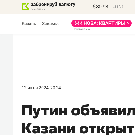
забронируй валюту
$
80.93
-0.20
Казань
Закамье
Василь Мазитов
МАРТ
12 июня 2024, 20:24
«Не зная местных
Путин объявил
правил, бизнес может
потерять минимум
Казани откры
полгода»
Как бизнесу выйти на зарубежные