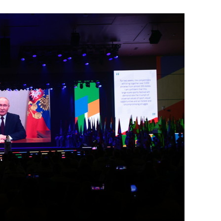
состоянием как основа
антихрупких команд