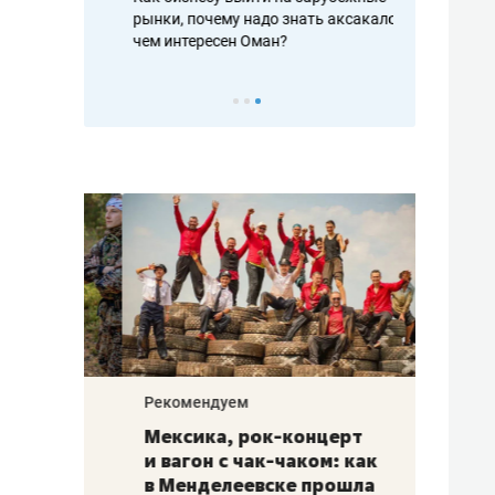
рафакте,
рынки, почему надо знать аксакалов и
о трехкратно
кредитов
чем интересен Оман?
клиентах и ч
Рекомендуем
Рекоме
ой
Мексика, рок-концерт
«Прор
и вагон с чак-чаком: как
30 ме
еским
в Менделеевске прошла
лечит