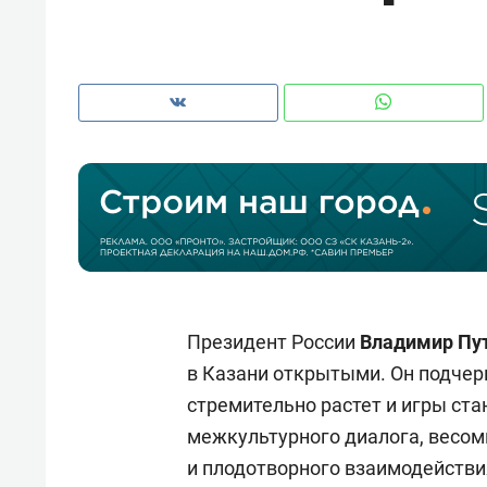
рынки, почему надо знать аксакал
чем интересен Оман?
Президент России
Владимир Пу
в Казани открытыми. Он подчер
Рекомендуем
Рекоме
стремительно растет и игры с
Как ГК «МИР ГРУПП» и ВТБ
150 ка
межкультурного диалога, весо
создают оазис жилого
ID вме
и плодотворного взаимодействи
комфорта под Казанью
безоп