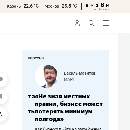
22.6
°С
25.3
°С
Казань
Москва
персона
еменова
Василь Мазитов
»
МАРТ
а: работа
«Не зная местных
«Мне лу
ечься
правил, бизнес может
не зара
вствовать
потерять минимум
чем пот
полгода»
репутац
пошиву
Как бизнесу выйти на зарубежные
Владелец от