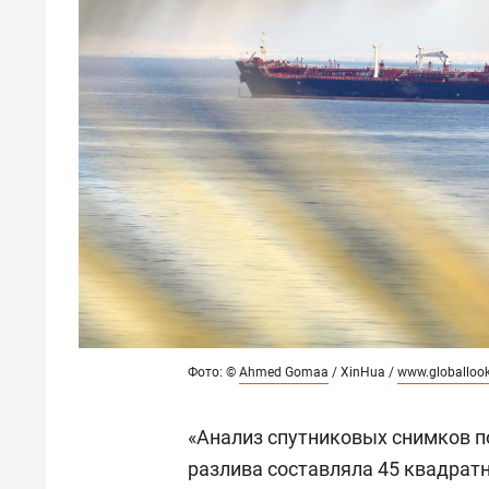
Фото: ©
Ahmed Gomaa
/ XinHua /
www.globalloo
«Анализ спутниковых снимков п
разлива составляла 45 квадратн