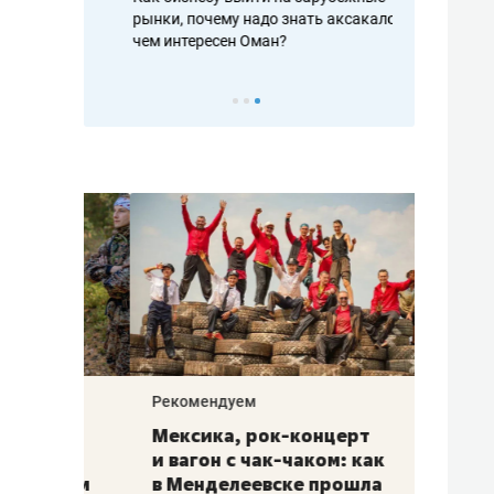
рафакте,
рынки, почему надо знать аксакалов и
о трехкратно
кредитов
чем интересен Оман?
клиентах и ч
Рекомендуем
Рекоме
ой
Мексика, рок-концерт
«Прор
и вагон с чак-чаком: как
30 ме
еским
в Менделеевске прошла
лечит