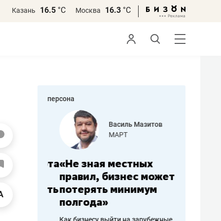
16.5
°С
16.3
°С
Казань
Москва
персона
еменова
Василь Мазитов
»
МАРТ
а: работа
«Не зная местных
«Мне лу
ечься
правил, бизнес может
не зара
вствовать
потерять минимум
чем пот
полгода»
репутац
пошиву
Как бизнесу выйти на зарубежные
Владелец от