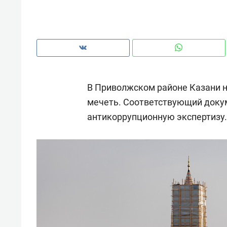
рынки, почему надо знать аксакал
чем интересен Оман?
В Приволжском районе Казани н
мечеть. Соответствующий доку
антикоррупционную экспертизу.
Рекомендуем
Рекоме
Как ГК «МИР ГРУПП» и ВТБ
150 ка
создают оазис жилого
ID вме
комфорта под Казанью
безоп