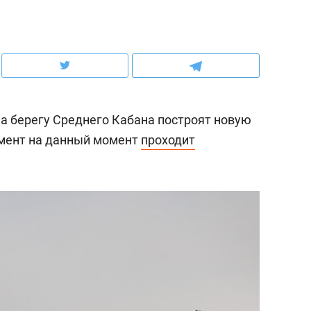
ов и
о трехкратном росте цен, дотошных
школьной формы о конт
клиентах и чудных запросах мастеров
налогах и развитии без 
а берегу Среднего Кабана построят новую
мент на данный момент
проходит
ндуем
Рекомендуем
мер до квартиры и Face
Опыт выживания в дик
сто ключа: какой будет
природе, работа
асность в ЖК «Нова»
с ментальным и физич