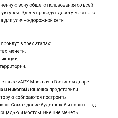
ененную зону общего пользования со всей
руктурой. Здесь проведут дорогу местного
 а для улично-дорожной сети
.
пройдут в трех этапах:
ство мечети,
никаций,
территории.
ыставке «АРХ Москва» в Гостином дворе
ло
и
Николай Ляшенко
представили
оторую собираются построить
ани. Само здание будет как бы парить над
площадью и мостом. Внешне мечеть