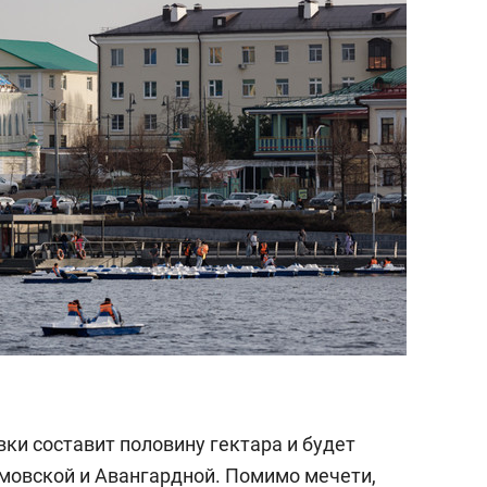
состоянием как основа
антихрупких команд
ки составит половину гектара и будет
рмовской и Авангардной. Помимо мечети,