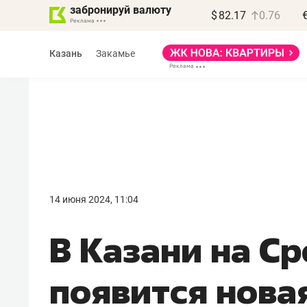
забронируй валюту
$
82.17
0.76
Казань
Закамье
Василь Мазитов
МАРТ
14 июня 2024, 11:04
«Не зная местных
В Казани на С
правил, бизнес может
потерять минимум
появится нова
полгода»
Как бизнесу выйти на зарубежные