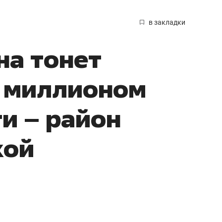
в закладки
на тонет
и миллионом
и – район
кой