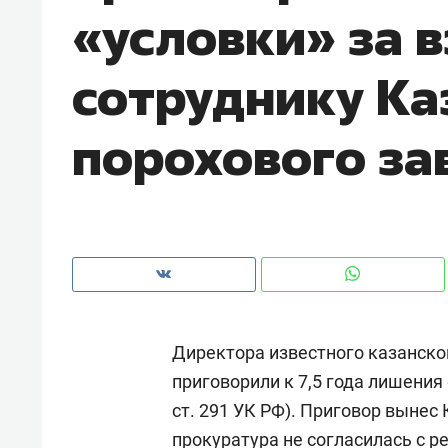
«условки» за 
рынки, почему надо знать аксакал
чем интересен Оман?
сотруднику Ка
порохового за
Директора известного казанско
Рекомендуем
Рекоме
приговорили к 7,5 года лишения 
Как ГК «МИР ГРУПП» и ВТБ
150 ка
ст. 291 УК РФ). Приговор вынес
создают оазис жилого
ID вме
комфорта под Казанью
безоп
прокуратура не согласилась с 