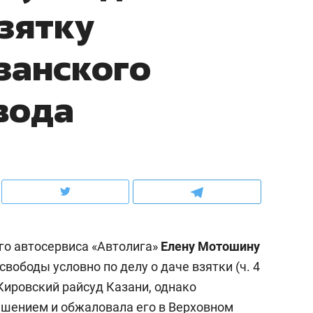
взятку
ов и
о трехкратном росте цен, дотошных
школьной формы о конт
клиентах и чудных запросах мастеров
налогах и развитии без 
занского
вода
го автосервиса «Автолига»
Елену
Мотошину
ндуем
Рекомендуем
свободы условно по делу о даче взятки (ч. 4
мер до квартиры и Face
Опыт выживания в дик
 Кировский райсуд Казани, однако
сто ключа: какой будет
природе, работа
асность в ЖК «Нова»
с ментальным и физич
решением и обжаловала его в Верховном