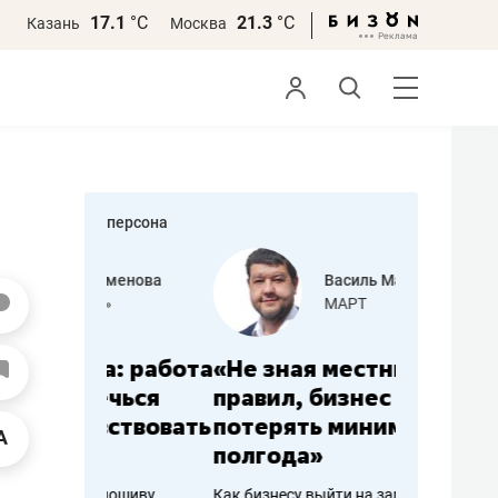
17.1
°С
21.3
°С
Казань
Москва
персона
еменова
Василь Мазитов
»
МАРТ
а: работа
«Не зная местных
«Мне лу
ечься
правил, бизнес может
не зара
вствовать
потерять минимум
чем пот
полгода»
репутац
пошиву
Как бизнесу выйти на зарубежные
Владелец от