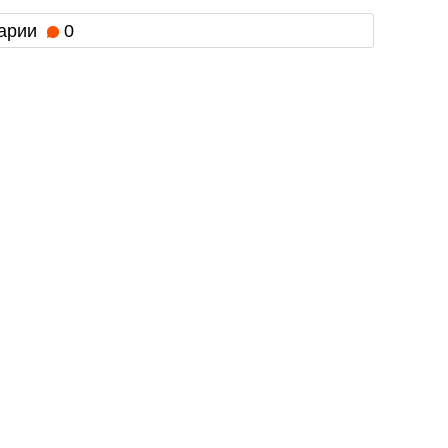
арии
0