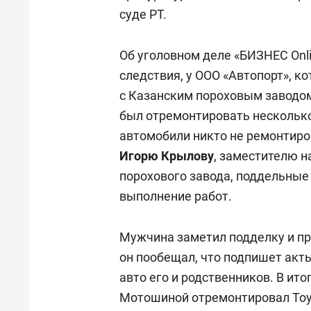
суде РТ.
Об уголовном деле «БИЗНЕС Onli
следствия, у ООО «Автопорт», к
с Казанским пороховым заводом
был отремонтировать несколько
автомобили никто не ремонтиро
Игорю
Крылову
, заместителю н
порохового завода, поддельны
выполнение работ.
Мужчина заметил подделку и п
он пообещал, что подпишет акт
авто его и родственников. В ито
Мотошиной отремонтировал Toyo