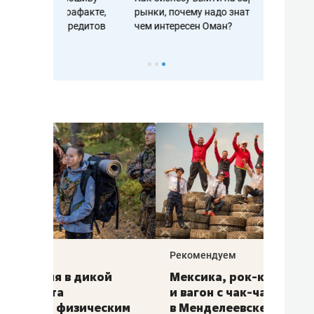
рафакте,
рынки, почему надо знать аксакалов и
о трехкратно
кредитов
чем интересен Оман?
клиентах и ч
Рекомендуем
Рекоме
ой
Мексика, рок-концерт
«Прор
и вагон с чак-чаком: как
30 ме
еским
в Менделеевске прошла
лечит