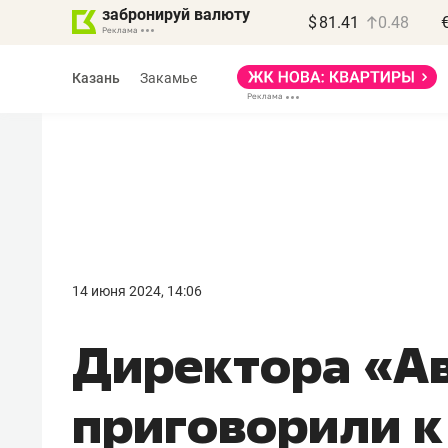
забронируй валюту
$
81.41
0.48
Казань
Закамье
Василь Мазитов
МАРТ
14 июня 2024, 14:06
«Не зная местных
Директора «А
правил, бизнес может
потерять минимум
приговорили к 
полгода»
Как бизнесу выйти на зарубежные