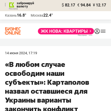
забронируй
$
82.17
€
94.84
¥
12.17
валюту
16.8°
22.4°
Казань
Москва
14 июня 2024, 17:19
«В любом случае
освободим наши
субъекты»: Картаполов
назвал оставшиеся для
Украины варианты
закончить конфликт