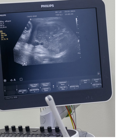
состоянием как основа
антихрупких команд