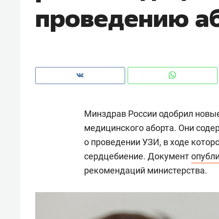
проведению а
рынки, почему надо знать аксакал
чем интересен Оман?
Минздрав России одобрил новы
медицинского аборта. Они сод
о проведении УЗИ, в ходе котор
сердцебиение. Документ
опубл
рекомендаций министерства.
Рекомендуем
Рекоме
Как ГК «МИР ГРУПП» и ВТБ
150 ка
создают оазис жилого
ID вме
комфорта под Казанью
безоп