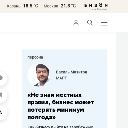
18.5
°С
21.3
°С
Казань
Москва
персона
еменова
Василь Мазитов
»
МАРТ
а: работа
«Не зная местных
«Мне лу
ечься
правил, бизнес может
не зара
вствовать
потерять минимум
чем пот
полгода»
репутац
пошиву
Как бизнесу выйти на зарубежные
Владелец от