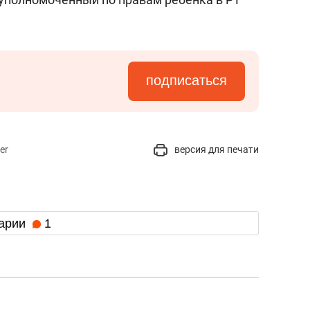
подписаться
er
версия для печати
арии
1