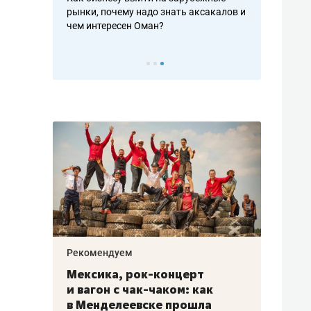
рафакте,
рынки, почему надо знать аксакалов и
о трехкратно
кредитов
чем интересен Оман?
клиентах и ч
Рекомендуем
Рекоме
ой
Мексика, рок-концерт
«Прор
и вагон с чак-чаком: как
30 ме
еским
в Менделеевске прошла
лечит