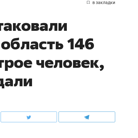
в закладки
атаковали
область 146
трое человек,
дали