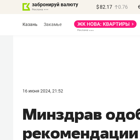
забронируй валюту
$
82.17
0.76
Казань
Закамье
Василь Мазитов
МАРТ
16 июня 2024, 21:52
«Не зная местных
Минздрав одо
правил, бизнес может
потерять минимум
рекомендации
полгода»
Как бизнесу выйти на зарубежные