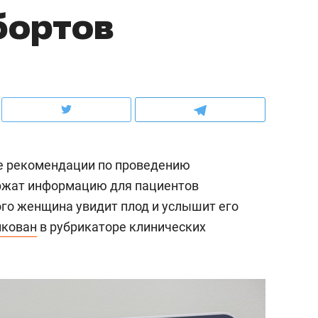
бортов
ов и
о трехкратном росте цен, дотошных
школьной формы о конт
клиентах и чудных запросах мастеров
налогах и развитии без 
е рекомендации по проведению
ержат информацию для пациентов
ого женщина увидит плод и услышит его
икован
в рубрикаторе клинических
ндуем
Рекомендуем
мер до квартиры и Face
Опыт выживания в дик
сто ключа: какой будет
природе, работа
асность в ЖК «Нова»
с ментальным и физич