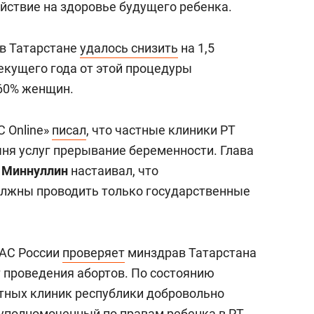
йствие на здоровье будущего ребенка.
 в Татарстане
удалось снизить
на 1,5
екущего года от этой процедуры
 60% женщин.
С Online»
писал
, что частные клиники РТ
чня услуг прерывание беременности. Глава
 Миннуллин
настаивал, что
лжны проводить только государственные
ФАС России
проверяет
минздрав Татарстана
т проведения абортов. По состоянию
стных клиник республики добровольно
уполномоченный по правам ребенка в РТ