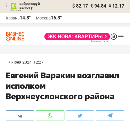
забронируй
$
82.17
€
94.84
¥
12.17
валюту
14.8°
16.3°
Казань
Москва
17 июня 2024, 12:27
Евгений Варакин возглавил
исполком
Верхнеуслонского района