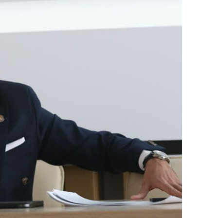
состоянием как основа
антихрупких команд