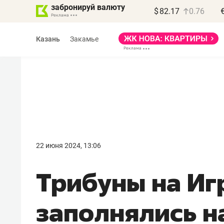
забронируй валюту
$
82.17
0.76
Казань
Закамье
Василь Мазитов
МАРТ
22 июня 2024, 13:06
«Не зная местных
Трибуны на Иг
правил, бизнес может
потерять минимум
заполнялись н
полгода»
Как бизнесу выйти на зарубежные