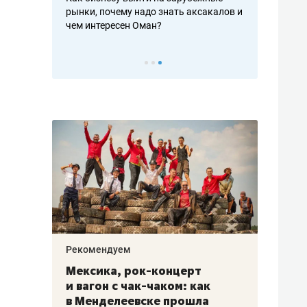
рафакте,
рынки, почему надо знать аксакалов и
о трехкратно
кредитов
чем интересен Оман?
клиентах и ч
Рекомендуем
Рекоме
ой
Мексика, рок-концерт
«Прор
и вагон с чак-чаком: как
30 ме
еским
в Менделеевске прошла
лечит