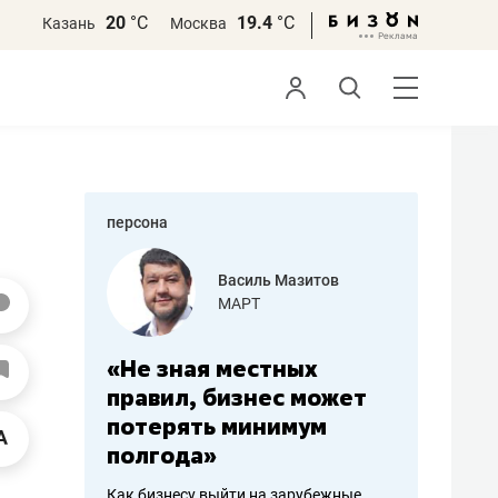
20
°С
19.4
°С
Казань
Москва
персона
еменова
Василь Мазитов
»
МАРТ
а: работа
«Не зная местных
«Мне лу
ечься
правил, бизнес может
не зара
вствовать
потерять минимум
чем пот
полгода»
репутац
пошиву
Как бизнесу выйти на зарубежные
Владелец от