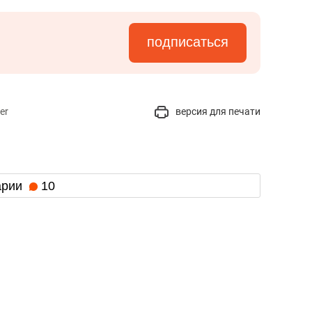
подписаться
er
версия для печати
арии
10