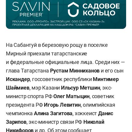
На Сабантуй в березовую рощу в поселке
Мирный приехали татарстанские
и федеральные официальные лица. Среди них —
глава Татарстана
Рустам Минниханов
и его сын
Искандер
, госсоветник республики
Минтимер
Шаймиев
, мэр Казани
Ильсур Метшин
, экс-
министр спорта РФ
Олег Матыцин
, советник
президента РФ
Игорь Левитин
, олимпийская
чемпионка
Алина Загитова
, хоккеист
Данис
Зарипов
, экс-министр связи РФ
Николай
Никифоров
и др. Об этом сообщает