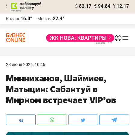
забронируй
$
82.17
€
94.84
¥
12.17
валюту
16.8°
22.4°
Казань
Москва
23 июня 2024, 10:46
Минниханов, Шаймиев,
Матыцин: Сабантуй в
Мирном встречает VIP’ов