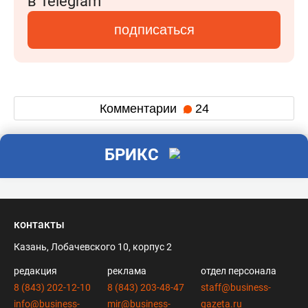
в Telegram
подписаться
Комментарии
24
БРИКС
контакты
Казань, Лобачевского 10, корпус 2
редакция
реклама
отдел персонала
8 (843) 202-12-10
8 (843) 203-48-47
staff@business-
info@business-
mir@business-
gazeta.ru