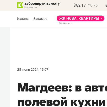
забронируй валюту
$
82.17
0.76
Казань
Закамье
Василь Мазитов
МАРТ
25 июня 2024, 13:07
«Не зная местных
Магдеев: в ав
правил, бизнес может
потерять минимум
полевой кухни
полгода»
Как бизнесу выйти на зарубежные