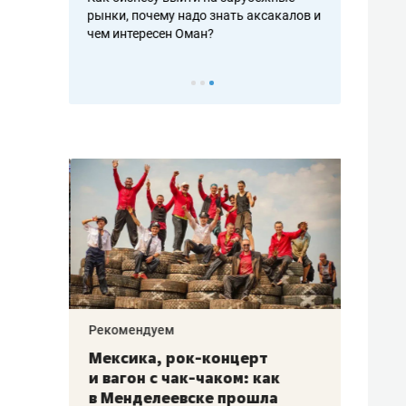
рафакте,
рынки, почему надо знать аксакалов и
о трехкратно
кредитов
чем интересен Оман?
клиентах и ч
Рекомендуем
Рекоме
ой
Мексика, рок-концерт
«Прор
и вагон с чак-чаком: как
30 ме
еским
в Менделеевске прошла
лечит