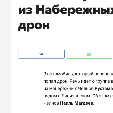
из Набережных
рынки, почему надо знать аксакал
чем интересен Оман?
дрон
В автомобиль, который перевоз
попал дрон. Речь идет о группе
из Набережных Челнов
Рустама
Рекомендуем
Рекоме
рядом с Лисичанском. Об этом 
Как ГК «МИР ГРУПП» и ВТБ
150 ка
Челнов
Наиль Магдеев
.
создают оазис жилого
ID вме
комфорта под Казанью
безоп