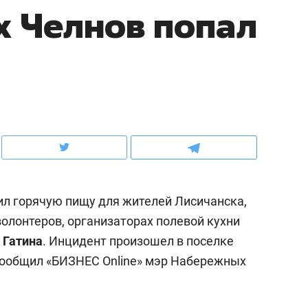
 Челнов попал
ов и
о трехкратном росте цен, дотошных
школьной формы о конт
клиентах и чудных запросах мастеров
налогах и развитии без 
ил горячую пищу для жителей Лисичанска,
 волонтеров, организаторах полевой кухни
 Гатина
. Инцидент произошел в поселке
ндуем
Рекомендуем
сообщил «БИЗНЕС Online» мэр Набережных
мер до квартиры и Face
Опыт выживания в дик
сто ключа: какой будет
природе, работа
асность в ЖК «Нова»
с ментальным и физич