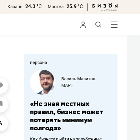
24.3
°С
25.9
°С
Казань
Москва
персона
еменова
Василь Мазитов
»
МАРТ
а: работа
«Не зная местных
«Мне лу
ечься
правил, бизнес может
не зара
вствовать
потерять минимум
чем пот
полгода»
репутац
пошиву
Как бизнесу выйти на зарубежные
Владелец от