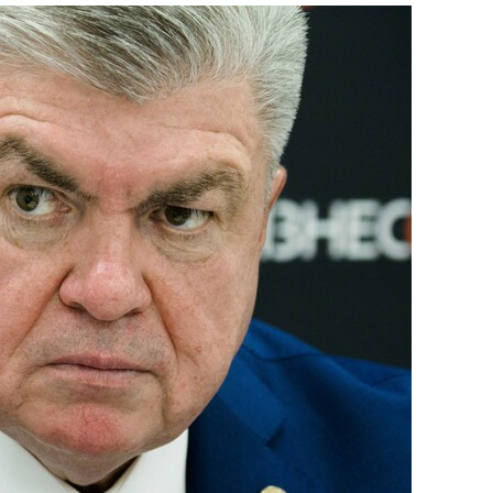
состоянием как основа
антихрупких команд