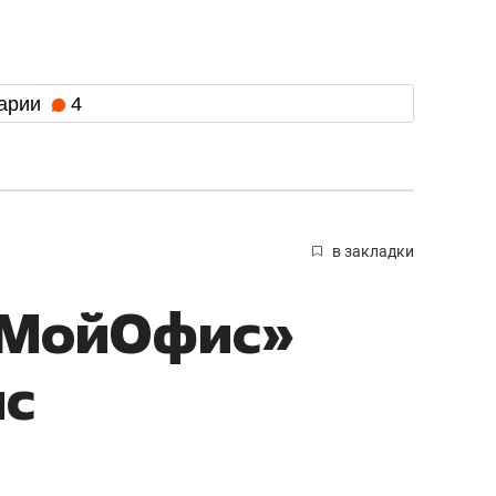
арии
4
в закладки
«МойОфис»
ис