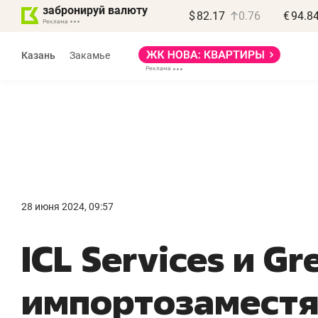
забронируй валюту
$
82.17
0.76
€
94.8
Казань
Закамье
Василь Мазитов
МАРТ
28 июня 2024, 09:57
«Не зная местных
«
ICL Services и G
правил, бизнес может
н
потерять минимум
ч
импортозаместя
полгода»
р
Как бизнесу выйти на зарубежные
Вл